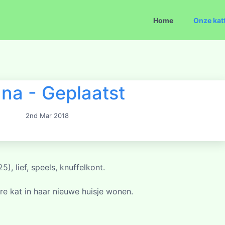
Home
Onze kat
na - Geplaatst
2nd Mar 2018
, lief, speels, knuffelkont.
e kat in haar nieuwe huisje wonen.